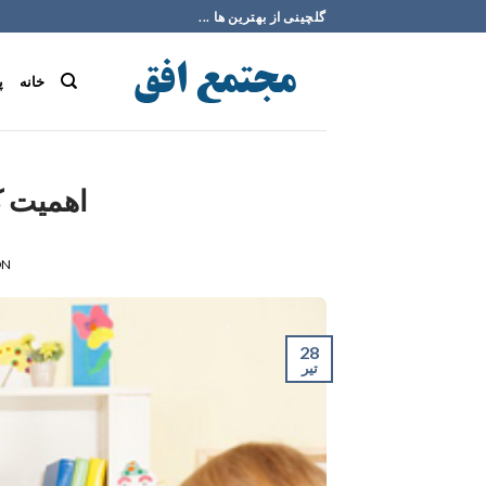
Ski
گلچینی از بهترین ها ...
t
conten
خانه
پ
اهمیت ک
ON
28
تیر